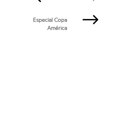
$
Especial Copa
América
¡Visita nuestros perfiles de Linkedin!
Mario Gómez
Alejandra Irazábal