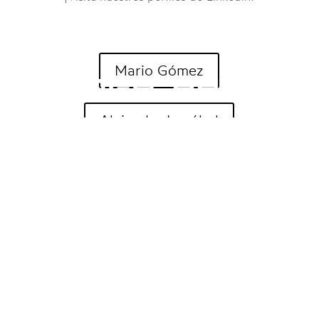
Mario Gómez
Alejandra Irazábal
M-
info@estudiolineabase.com
In - Alejandra C. Irazábal
In - Mario Gómez Ruano